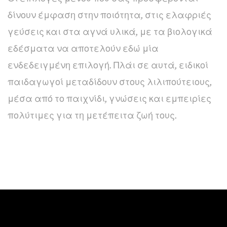
δίνουν έμφαση στην ποιότητα, στις ελαφριές
γεύσεις και στα αγνά υλικά, με τα βιολογικά
εδέσματα να αποτελούν εδώ μία
ενδεδειγμένη επιλογή. Πλάι σε αυτά, ειδικοί
παιδαγωγοί μεταδίδουν στους λιλιπούτειους,
μέσα από το παιχνίδι, γνώσεις και εμπειρίες
πολύτιμες για τη μετέπειτα ζωή τους.