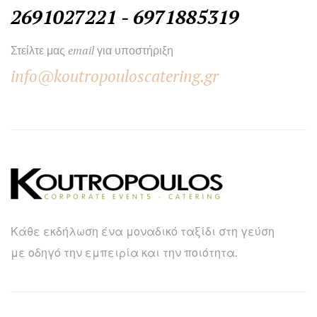
2691027221 - 6971885319
Στείλτε μας email για υποστήριξη
info@koutropouloscatering.gr
Κάθε εκδήλωση ένα μοναδικό ταξίδι στη γεύση
με οδηγό την εμπειρία και την ποιότητα.