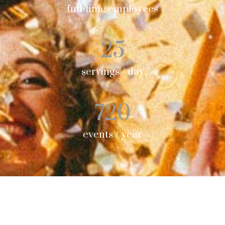
full-time employees
25
servings / day
720
events / year