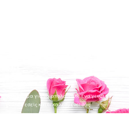
03
Κάνουμε το σχέδιο
Το εξειδικευμένο προσωπικό μας κάνει όλες τις
απαραίτητες ετοιμασίες
04
Απολαύστε
Όλα έτοιμα για να απολαύσετε ένα γευστικό
gourme εσείς και οι καλεσμένοι σας