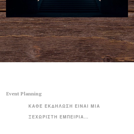
Event Planning
ΚΆΘΕ ΕΚΔΉΛΩΣΗ ΕΊΝΑΙ ΜΙΑ
ΞΕΧΩΡΙΣΤΉ ΕΜΠΕΙΡΊΑ…