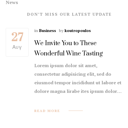
News
DON’T MISS OUR LATEST UPDATE
in
Business
by
koutropoulos
27
Top 10 Greatest Outdoor
Αυγ
Activities that Kids Love!
Lorem ipsum dolor sit amet,
consectetur adipisicing elit, sed do
eiusmod tempor incididunt ut labore et
dolore magna lirabe ites ipsum dolor
sit amet...
READ MORE